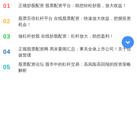
01
正规炒股配资 股票配资平台：助您轻松炒股，放大收益！
股票百倍杠杆平台 在线股票配资：快速放大收益，把握投资
02
机会！
03
做杠杆炒股 在线炒股配资：杠杆放大，助您盈利！
正规股票配资网 周末要闻汇总：事关全体上市公司！关于信
04
披暂缓
股票配资论坛 股市中的杠杆交易：高风险高回报的投资策略
05
解析
标签列表
配资炒股
股票百倍杠杆平台
杠杆融资炒股
杠杆炒股股票
配资论坛
配资查询