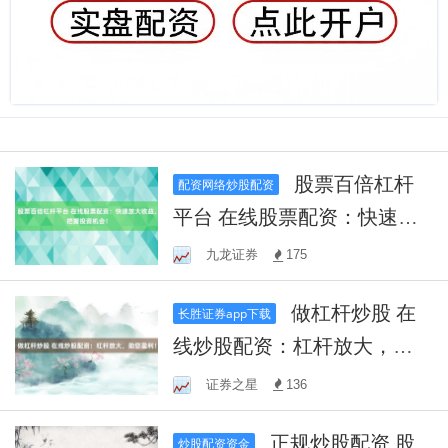
股票百倍杠杆
配资网络炒股配资
平台 在线股票配资：快速放
大收益，把握投资机会！
九龙证券
175
做杠杆炒股 在
长胜证券app下载
线炒股配资：杠杆放大，助
您盈利！
证券之星
136
正规炒股配资 股
炒股配资资金