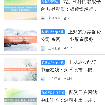
能加杠杆的炒股平
炒股配资资金
台 煤登配资：揭秘煤炭行业
配资新模式，把握投资新机
豪极资本
56
遇
正规的股票配资
长胜证券app下载
公司 资网：专业配资服务平
台，助您轻松实现资金增值
互利配资
157
正规炒股配资
长胜证券app下载
中金在线：洞悉股市，把握
财富先机
广东证券
180
配资门户网站
配资网络炒股配资
中山证券：深耕本土，共创