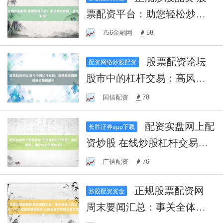
票配资平台：助您轻松炒
股，放大收益！
756金融网
58
股票配资论坛
配资网络炒股配资
股市中的杠杆交易：高风险
高回报的投资策略解析
国信配资
78
配资实盘网上配
长胜证券app下载
资炒股 在线炒股杠杆交易：
高效策略，助你放大投资收
广信配资
76
益！
正规股票配资网
炒股配资资金
周末要闻汇总：事关全体上