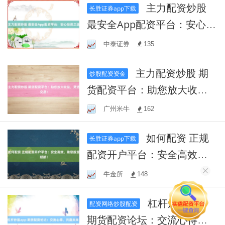
主力配资炒股
长胜证券app下载
最安全App配资平台：安心投
资之选
中泰证券
135
主力配资炒股 期
炒股配资资金
货配资平台：助您放大收
益，灵活交易！
广州米牛
162
如何配资 正规
长胜证券app下载
配资开户平台：安全高效，
助您投资起航！
牛金所
148
杠杆炒股app
配资网络炒股配资
期货配资论坛：交流心得，