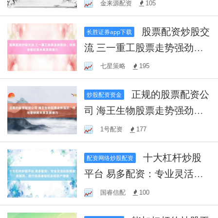
市公司！关于信披暂缓与豁
金来源配资
105
免 证监会首次明确三类方式
股票配资炒股交
长胜证券app下载
流 三一重工股票走势强劲，
投资者看好其未来发展潜力
七星策略
195
正规的股票配资公
炒股配资资金
司 海王生物股票走势强劲，
市场看好其未来发展潜力
1号配资
177
十大杠杆炒股
配资网络炒股配资
平台 易多配资：专业灵活的
股票配资服务，助力投资者
国睿信配
100
轻松实现资产增值