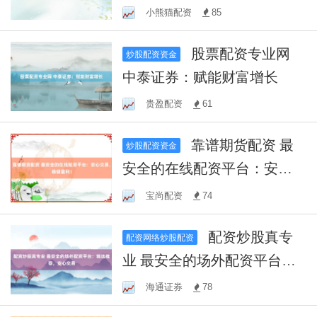
财富未来
小熊猫配资
85
股票配资专业网
炒股配资资金
中泰证券：赋能财富增长
贵盈配资
61
靠谱期货配资 最
炒股配资资金
安全的在线配资平台：安心
交易，稳健盈利！
宝尚配资
74
配资炒股真专
配资网络炒股配资
业 最安全的场外配资平台：
精选推荐，安心交易
海通证券
78